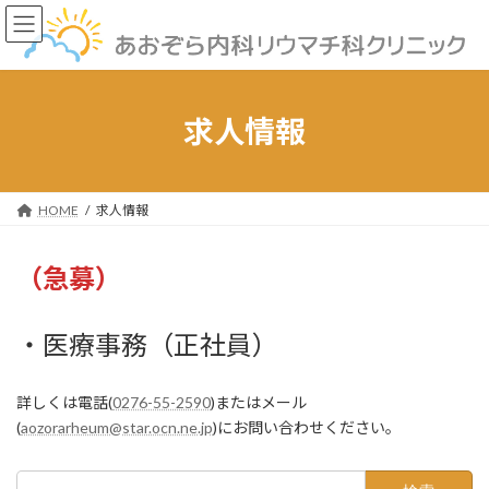
コ
ナ
ン
ビ
テ
ゲ
ン
ー
ツ
シ
へ
ョ
求人情報
ス
ン
キ
に
ッ
移
プ
動
HOME
求人情報
（急募）
・医療事務（正社員）
詳しくは電話(
0276-55-2590
)またはメール
(
aozorarheum@star.ocn.ne.jp
)にお問い合わせください。
検