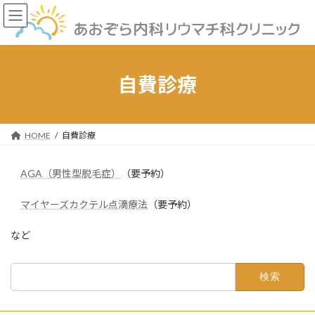
コ
ナ
ン
ビ
テ
ゲ
ン
ー
ツ
シ
へ
ョ
自費診療
ス
ン
キ
に
ッ
移
プ
動
HOME
自費診療
AGA（男性型脱毛症）
（要予約）
マイヤーズカクテル点滴療法
（要予約）
など
検
索: