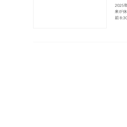
202
来が休
前 8:3