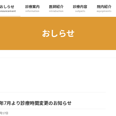
おしらせ
診療案内
医師紹介
診療内容
院内紹介
nnouncement
information
introduction
subjects
equipments
おしらせ
25年7月より診療時間変更のお知らせ
5月17日