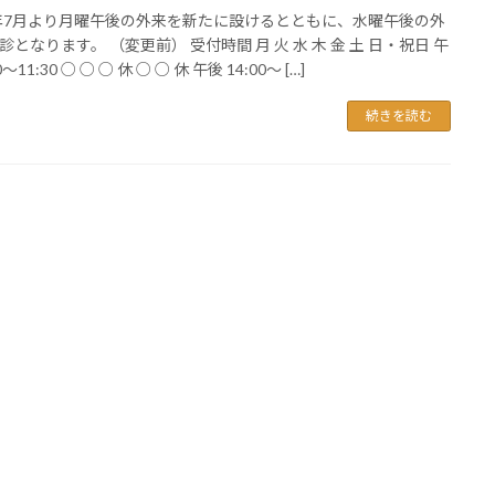
5年7月より月曜午後の外来を新たに設けるとともに、水曜午後の外
診となります。 （変更前） 受付時間 月 火 水 木 金 土 日・祝日 午
0～11:30 ○ ○ ○ 休 ○ ○ 休 午後 14:00～ […]
続きを読む