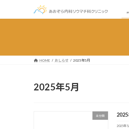
コ
ナ
ン
ビ
a
テ
ゲ
ン
ー
ツ
シ
へ
ョ
ス
ン
キ
に
ッ
移
HOME
おしらせ
2025年5月
プ
動
2025年5月
20
未分類
2025年