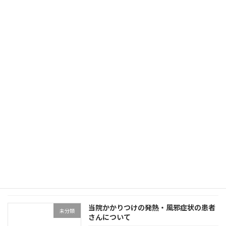
2025年7月より診療時間変更のお知らせ
未分類
2025年5月17日
土曜日の初診受付中止のお知らせ
未分類
2024年9月17日
スマホ等でお薬を管理されている方
未分類
2023年3月17日
当院かかりつけの発熱・風邪症状の患者
未分類
さんについて